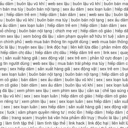
 ấu dâm
|
buôn lậu vũ khí
|
web sex lậu
|
buôn lậu vũ khí
|
buôn bán ma
n bán ma túy
|
buôn bán nội tạng
|
sex ấu dâm
|
sex loạn luân
|
hiếp d
ân
|
hiếp dâm trẻ em
|
hiếp dâm
|
bán dâm
|
sex
|
web sex lậu
|
buôn lậ
ậu
|
buôn lậu vũ khí
|
buôn bán ma túy
|
buôn bán nội tạng
|
sex ấu dâ
x ấu dâm
|
sex loạn luân
|
hiếp dâm trẻ em
|
hiếp dâm
|
bán dâm
|
sex
 bố chồng
|
buôn bán nội tạng
|
chịch mẹ vợ
|
hiếp dâm cô giáo
|
hiếp d
im sex lậu
|
xem bóng đá lậu
|
xâm phạm quyền sở hữu trí tuệ
|
xâm p
n chính phủ
|
web mua bán thông tin người dùng
|
web mua bán thông 
ốc lá lậu
|
truyện sex lậu
|
link độc hại
|
liên kết lừa đảo
|
phần mềm độc
|
hiếp dâm chị dâu
|
hiếp dâm chị dâu
|
Hiếp dâm trẻ em
|
link sex
|
quay
m
|
sản xuất hàng giả
|
sex động vật
|
sex trẻ em
|
phần tử cực đoạn
|
p
 tin người dùng
|
web sex lậu
|
mua bán trái phép ma túy
|
hiếp dâm ch
rump
|
sex hiếp dâm
|
sản xuất hàng giả
|
sex động vật
|
sex trẻ em
|
bu
|
sex loạn luân
|
buôn bán nội tạng
|
buôn bán nội tạng
|
hiếp dâm cô g
âm cô giáo
|
bán dâm
|
sex ấu dâm
|
buôn lậu vũ khí
|
sex
|
sex loạn lu
âm cô giáo
|
bán dâm
|
sex ấu dâm
|
buôn lậu vũ khí
|
sex
|
sex loạn lu
 đá lậu
|
xem phim sex lậu
|
xem phim sex lậu
|
cần sa
|
chế tạo súng
n lậu vũ khí
|
sex
|
sex loạn luân
|
hiếp dâm cô giáo
|
hiếp dâm cô giáo
 riêng tư
|
xem phim lậu
|
sex
|
sex loạn luân
|
sex hiếp dâm
|
sản xuấ
x
|
sex
|
sex loạn luân
|
sex hiếp dâm
|
sản xuất hàng giả
|
sex động vật
ex
|
fuck
|
xâm phạm quyền riêng tư
|
móc lồn
|
hiếp dâm
|
hiếp dâm
|
a đảo
|
trang scam
|
truyền bá văn hóa phẩm đồi trụy
|
thuốc lá lậu
|
ph
ng
|
làm tình tập thể
|
làm tình tập thể
|
link hack
|
link độc hại
|
liên kết 