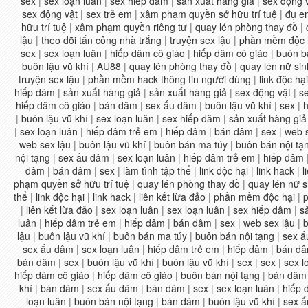
sex
|
sex loạn luân
|
sex hiếp dâm
|
sản xuất hàng giả
|
sex động 
sex động vật
|
sex trẻ em
|
xâm phạm quyền sở hữu trí tuệ
|
đụ e
hữu trí tuệ
|
xâm phạm quyền riêng tư
|
quay lén phòng thay đồ
|
lậu
|
theo dõi tấn công nhà trắng
|
truyện sex lậu
|
phần mềm độc 
sex
|
sex loạn luân
|
hiếp dâm cô giáo
|
hiếp dâm cô giáo
|
buôn b
buôn lậu vũ khí
|
AU88
|
quay lén phòng thay đồ
|
quay lén nữ sin
truyện sex lậu
|
phần mềm hack thông tin người dùng
|
link độc hại
hiếp dâm
|
sản xuất hàng giả
|
sản xuất hàng giả
|
sex động vật
|
s
hiếp dâm cô giáo
|
bán dâm
|
sex ấu dâm
|
buôn lậu vũ khí
|
sex
|
h
|
buôn lậu vũ khí
|
sex loạn luân
|
sex hiếp dâm
|
sản xuất hàng giả
|
sex loạn luân
|
hiếp dâm trẻ em
|
hiếp dâm
|
bán dâm
|
sex
|
web 
web sex lậu
|
buôn lậu vũ khí
|
buôn bán ma túy
|
buôn bán nội tạ
nội tạng
|
sex ấu dâm
|
sex loạn luân
|
hiếp dâm trẻ em
|
hiếp dâm
dâm
|
bán dâm
|
sex
|
làm tình tập thể
|
link độc hại
|
link hack
|
l
phạm quyền sở hữu trí tuệ
|
quay lén phòng thay đồ
|
quay lén nữ s
thể
|
link độc hại
|
link hack
|
liên kết lừa đảo
|
phần mềm độc hại
|
p
|
liên kết lừa đảo
|
sex loạn luân
|
sex loạn luân
|
sex hiếp dâm
|
s
luân
|
hiếp dâm trẻ em
|
hiếp dâm
|
bán dâm
|
sex
|
web sex lậu
|
b
lậu
|
buôn lậu vũ khí
|
buôn bán ma túy
|
buôn bán nội tạng
|
sex ấ
sex ấu dâm
|
sex loạn luân
|
hiếp dâm trẻ em
|
hiếp dâm
|
bán d
bán dâm
|
sex
|
buôn lậu vũ khí
|
buôn lậu vũ khí
|
sex
|
sex
|
sex l
hiếp dâm cô giáo
|
hiếp dâm cô giáo
|
buôn bán nội tạng
|
bán dâm
khí
|
bán dâm
|
sex ấu dâm
|
bán dâm
|
sex
|
sex loạn luân
|
hiếp 
loạn luân
|
buôn bán nội tạng
|
bán dâm
|
buôn lậu vũ khí
|
sex 