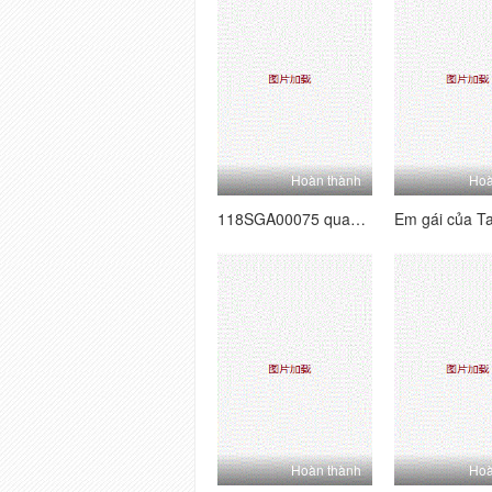
Hoàn thành
Hoà
118SGA00075 quan hệ tình dục kem tốt nhất với tình nhân tốt nhất.9
Hoàn thành
Hoà