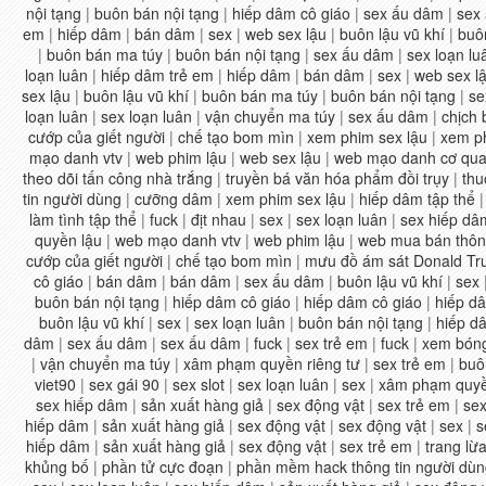
nội tạng
|
buôn bán nội tạng
|
hiếp dâm cô giáo
|
sex ấu dâm
|
sex
em
|
hiếp dâm
|
bán dâm
|
sex
|
web sex lậu
|
buôn lậu vũ khí
|
buô
|
buôn bán ma túy
|
buôn bán nội tạng
|
sex ấu dâm
|
sex loạn lu
loạn luân
|
hiếp dâm trẻ em
|
hiếp dâm
|
bán dâm
|
sex
|
web sex l
sex lậu
|
buôn lậu vũ khí
|
buôn bán ma túy
|
buôn bán nội tạng
|
se
loạn luân
|
sex loạn luân
|
vận chuyển ma túy
|
sex ấu dâm
|
chịch
cướp của giết người
|
chế tạo bom mìn
|
xem phim sex lậu
|
xem ph
mạo danh vtv
|
web phim lậu
|
web sex lậu
|
web mạo danh cơ qua
theo dõi tấn công nhà trắng
|
truyền bá văn hóa phẩm đồi trụy
|
thu
tin người dùng
|
cưỡng dâm
|
xem phim sex lậu
|
hiếp dâm tập thể
làm tình tập thể
|
fuck
|
địt nhau
|
sex
|
sex loạn luân
|
sex hiếp dâ
quyền lậu
|
web mạo danh vtv
|
web phim lậu
|
web mua bán thông
cướp của giết người
|
chế tạo bom mìn
|
mưu đồ ám sát Donald T
cô giáo
|
bán dâm
|
bán dâm
|
sex ấu dâm
|
buôn lậu vũ khí
|
sex
buôn bán nội tạng
|
hiếp dâm cô giáo
|
hiếp dâm cô giáo
|
hiếp d
buôn lậu vũ khí
|
sex
|
sex loạn luân
|
buôn bán nội tạng
|
hiếp d
dâm
|
sex ấu dâm
|
sex ấu dâm
|
fuck
|
sex trẻ em
|
fuck
|
xem bóng
|
vận chuyển ma túy
|
xâm phạm quyền riêng tư
|
sex trẻ em
|
buô
viet90
|
sex gái 90
|
sex slot
|
sex loạn luân
|
sex
|
xâm phạm quyền
sex hiếp dâm
|
sản xuất hàng giả
|
sex động vật
|
sex trẻ em
|
se
hiếp dâm
|
sản xuất hàng giả
|
sex động vật
|
sex động vật
|
sex
|
s
hiếp dâm
|
sản xuất hàng giả
|
sex động vật
|
sex trẻ em
|
trang lừ
khủng bố
|
phần tử cực đoạn
|
phần mềm hack thông tin người dù