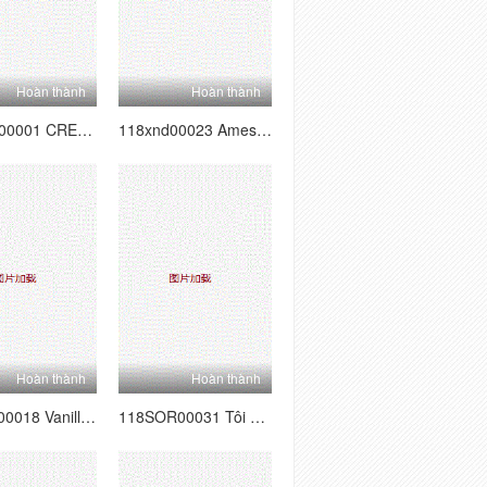
Hoàn thành
Hoàn thành
118YES00001 CREAMPIE CHỈ ◆ Học sinh đại học nữ 01
118xnd00023 Amesque 23
Hoàn thành
Hoàn thành
118SVV00018 Vanilla 14 Komugi-chan's Ass
118SOR00031 Tôi nghiêm túc đụ một cô gái xinh đẹp trên bãi biển.2015 vol.2