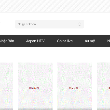
Nhật Bản
Japan HDV
China live
âu mỹ
N