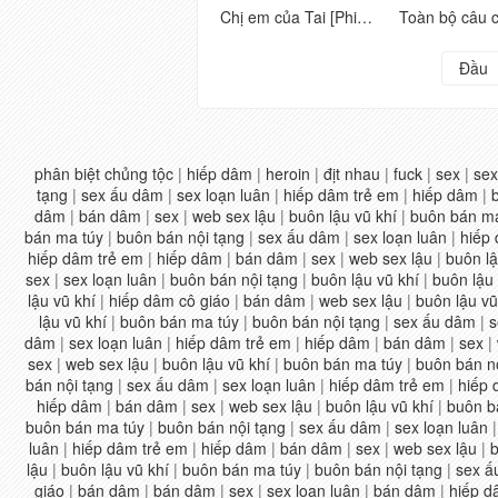
Chị em của Tai [Phiên bản quyến rũ nhảy khỏa thân] Một tình yêu dâm dục siêu nhiều người, một cái nhìn siêu đa dạng với mức độ khó khăn cao
Đầu
phân biệt chủng tộc
|
hiếp dâm
|
heroin
|
địt nhau
|
fuck
|
sex
|
sex
tạng
|
sex ấu dâm
|
sex loạn luân
|
hiếp dâm trẻ em
|
hiếp dâm
|
dâm
|
bán dâm
|
sex
|
web sex lậu
|
buôn lậu vũ khí
|
buôn bán ma
bán ma túy
|
buôn bán nội tạng
|
sex ấu dâm
|
sex loạn luân
|
hiếp
hiếp dâm trẻ em
|
hiếp dâm
|
bán dâm
|
sex
|
web sex lậu
|
buôn lậ
sex
|
sex loạn luân
|
buôn bán nội tạng
|
buôn lậu vũ khí
|
buôn lậu 
lậu vũ khí
|
hiếp dâm cô giáo
|
bán dâm
|
web sex lậu
|
buôn lậu vũ
lậu vũ khí
|
buôn bán ma túy
|
buôn bán nội tạng
|
sex ấu dâm
|
s
dâm
|
sex loạn luân
|
hiếp dâm trẻ em
|
hiếp dâm
|
bán dâm
|
sex
|
sex
|
web sex lậu
|
buôn lậu vũ khí
|
buôn bán ma túy
|
buôn bán n
bán nội tạng
|
sex ấu dâm
|
sex loạn luân
|
hiếp dâm trẻ em
|
hiếp
hiếp dâm
|
bán dâm
|
sex
|
web sex lậu
|
buôn lậu vũ khí
|
buôn b
buôn bán ma túy
|
buôn bán nội tạng
|
sex ấu dâm
|
sex loạn luân
luân
|
hiếp dâm trẻ em
|
hiếp dâm
|
bán dâm
|
sex
|
web sex lậu
|
b
lậu
|
buôn lậu vũ khí
|
buôn bán ma túy
|
buôn bán nội tạng
|
sex ấ
giáo
|
bán dâm
|
bán dâm
|
sex
|
sex loạn luân
|
bán dâm
|
hiếp d