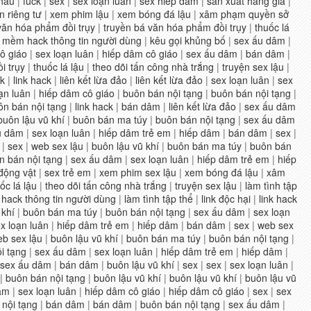
nhau
|
fuck
|
sex
|
sex loạn luân
|
sex hiếp dâm
|
sản xuất hàng giả
|
 riêng tư
|
xem phim lậu
|
xem bóng đá lậu
|
xâm phạm quyền sở
văn hóa phẩm đồi trụy
|
truyền bá văn hóa phẩm đồi trụy
|
thuốc lá
 mềm hack thông tin người dùng
|
kêu gọi khủng bố
|
sex ấu dâm
|
ô giáo
|
sex loạn luân
|
hiếp dâm cô giáo
|
sex ấu dâm
|
bán dâm
|
i trụy
|
thuốc lá lậu
|
theo dõi tấn công nhà trắng
|
truyện sex lậu
|
ck
|
link hack
|
liên kết lừa đảo
|
liên kết lừa đảo
|
sex loạn luân
|
sex
ạn luân
|
hiếp dâm cô giáo
|
buôn bán nội tạng
|
buôn bán nội tạng
|
ôn bán nội tạng
|
link hack
|
bán dâm
|
liên kết lừa đảo
|
sex ấu dâm
buôn lậu vũ khí
|
buôn bán ma túy
|
buôn bán nội tạng
|
sex ấu dâm
u dâm
|
sex loạn luân
|
hiếp dâm trẻ em
|
hiếp dâm
|
bán dâm
|
sex
|
|
sex
|
web sex lậu
|
buôn lậu vũ khí
|
buôn bán ma túy
|
buôn bán
n bán nội tạng
|
sex ấu dâm
|
sex loạn luân
|
hiếp dâm trẻ em
|
hiếp
động vật
|
sex trẻ em
|
xem phim sex lậu
|
xem bóng đá lậu
|
xâm
ốc lá lậu
|
theo dõi tấn công nhà trắng
|
truyện sex lậu
|
làm tình tập
ack thông tin người dùng
|
làm tình tập thể
|
link độc hại
|
link hack
 khí
|
buôn bán ma túy
|
buôn bán nội tạng
|
sex ấu dâm
|
sex loạn
x loạn luân
|
hiếp dâm trẻ em
|
hiếp dâm
|
bán dâm
|
sex
|
web sex
b sex lậu
|
buôn lậu vũ khí
|
buôn bán ma túy
|
buôn bán nội tạng
|
i tạng
|
sex ấu dâm
|
sex loạn luân
|
hiếp dâm trẻ em
|
hiếp dâm
|
sex ấu dâm
|
bán dâm
|
buôn lậu vũ khí
|
sex
|
sex
|
sex loạn luân
|
|
buôn bán nội tạng
|
buôn lậu vũ khí
|
buôn lậu vũ khí
|
buôn lậu vũ
âm
|
sex loạn luân
|
hiếp dâm cô giáo
|
hiếp dâm cô giáo
|
sex
|
sex
nội tạng
|
bán dâm
|
bán dâm
|
buôn bán nội tạng
|
sex ấu dâm
|