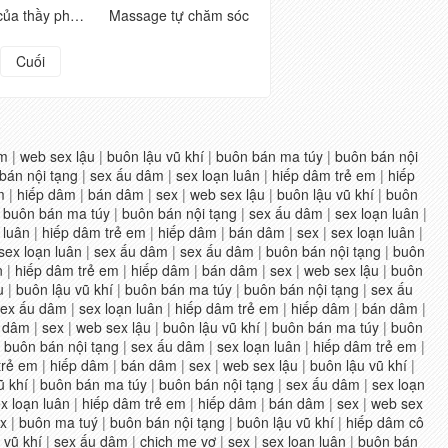
Chị em của thầy phù thủy thể hiện sự say mê của họ, họ thu hút rất nhiều tiếng cười, và tất cả những cơn đau nhói phát nổ, và giọng nói dâm dục luôn không ngừng
Massage tự chăm sóc
Cuối
em
|
web sex lậu
|
buôn lậu vũ khí
|
buôn bán ma túy
|
buôn bán nội
bán nội tạng
|
sex ấu dâm
|
sex loạn luân
|
hiếp dâm trẻ em
|
hiếp
m
|
hiếp dâm
|
bán dâm
|
sex
|
web sex lậu
|
buôn lậu vũ khí
|
buôn
|
buôn bán ma túy
|
buôn bán nội tạng
|
sex ấu dâm
|
sex loạn luân
|
 luân
|
hiếp dâm trẻ em
|
hiếp dâm
|
bán dâm
|
sex
|
sex loạn luân
|
sex loạn luân
|
sex ấu dâm
|
sex ấu dâm
|
buôn bán nội tạng
|
buôn
n
|
hiếp dâm trẻ em
|
hiếp dâm
|
bán dâm
|
sex
|
web sex lậu
|
buôn
u
|
buôn lậu vũ khí
|
buôn bán ma túy
|
buôn bán nội tạng
|
sex ấu
sex ấu dâm
|
sex loạn luân
|
hiếp dâm trẻ em
|
hiếp dâm
|
bán dâm
|
 dâm
|
sex
|
web sex lậu
|
buôn lậu vũ khí
|
buôn bán ma túy
|
buôn
|
buôn bán nội tạng
|
sex ấu dâm
|
sex loạn luân
|
hiếp dâm trẻ em
|
trẻ em
|
hiếp dâm
|
bán dâm
|
sex
|
web sex lậu
|
buôn lậu vũ khí
|
ũ khí
|
buôn bán ma túy
|
buôn bán nội tạng
|
sex ấu dâm
|
sex loạn
x loạn luân
|
hiếp dâm trẻ em
|
hiếp dâm
|
bán dâm
|
sex
|
web sex
x
|
buôn ma tuý
|
buôn bán nội tạng
|
buôn lậu vũ khí
|
hiếp dâm cô
 vũ khí
|
sex ấu dâm
|
chịch mẹ vợ
|
sex
|
sex loạn luân
|
buôn bán