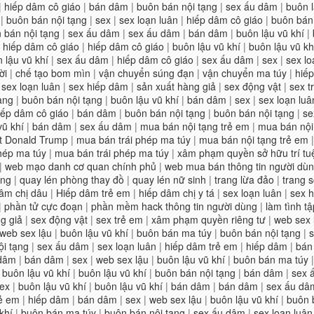
|
hiếp dâm cô giáo
|
bán dâm
|
buôn bán nội tạng
|
sex ấu dâm
|
buôn l
|
buôn bán nội tạng
|
sex
|
sex loạn luân
|
hiếp dâm cô giáo
|
buôn bán 
 bán nội tạng
|
sex ấu dâm
|
sex ấu dâm
|
bán dâm
|
buôn lậu vũ khí
|
|
hiếp dâm cô giáo
|
hiếp dâm cô giáo
|
buôn lậu vũ khí
|
buôn lậu vũ kh
 lậu vũ khí
|
sex ấu dâm
|
hiếp dâm cô giáo
|
sex ấu dâm
|
sex
|
sex lo
ời
|
chế tạo bom mìn
|
vận chuyển súng đạn
|
vận chuyển ma túy
|
hiếp
|
sex loạn luân
|
sex hiếp dâm
|
sản xuất hàng giả
|
sex động vật
|
sex t
ạng
|
buôn bán nội tạng
|
buôn lậu vũ khí
|
bán dâm
|
sex
|
sex loạn luâ
iếp dâm cô giáo
|
bán dâm
|
buôn bán nội tạng
|
buôn bán nội tạng
|
se
vũ khí
|
bán dâm
|
sex ấu dâm
|
mua bán nội tạng trẻ em
|
mua bán nội
t Donald Trump
|
mua bán trái phép ma túy
|
mua bán nội tạng trẻ em
hép ma túy
|
mua bán trái phép ma túy
|
xâm phạm quyền sở hữu trí tu
|
web mạo danh cơ quan chính phủ
|
web mua bán thông tin người dù
ùng
|
quay lén phòng thay đồ
|
quay lén nữ sinh
|
trang lừa đảo
|
trang 
âm chị dâu
|
Hiếp dâm trẻ em
|
hiếp dâm chị y tá
|
sex loạn luân
|
sex 
|
phần tử cực đoạn
|
phần mềm hack thông tin người dùng
|
làm tình tậ
g giả
|
sex động vật
|
sex trẻ em
|
xâm phạm quyền riêng tư
|
web sex 
web sex lậu
|
buôn lậu vũ khí
|
buôn bán ma túy
|
buôn bán nội tạng
|
ội tạng
|
sex ấu dâm
|
sex loạn luân
|
hiếp dâm trẻ em
|
hiếp dâm
|
bán
 dâm
|
bán dâm
|
sex
|
web sex lậu
|
buôn lậu vũ khí
|
buôn bán ma túy
|
buôn lậu vũ khí
|
buôn lậu vũ khí
|
buôn bán nội tạng
|
bán dâm
|
sex 
ex
|
buôn lậu vũ khí
|
buôn lậu vũ khí
|
bán dâm
|
bán dâm
|
sex ấu dâ
rẻ em
|
hiếp dâm
|
bán dâm
|
sex
|
web sex lậu
|
buôn lậu vũ khí
|
buôn 
khí
|
buôn bán ma túy
|
buôn bán nội tạng
|
sex ấu dâm
|
sex loạn luân