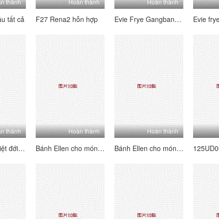
n thành
Hoàn thành
Hoàn thành
u tất cả
F27 Rena2 hỗn hợp
Evie Frye Gangbang Footfuck
n thành
Hoàn thành
Hoàn thành
Giáng sinh nhiệt đới của Ellie
Bánh Ellen cho món tráng miệng 4 (4K)
Bánh Ellen cho món tráng miệng 3 (4K)