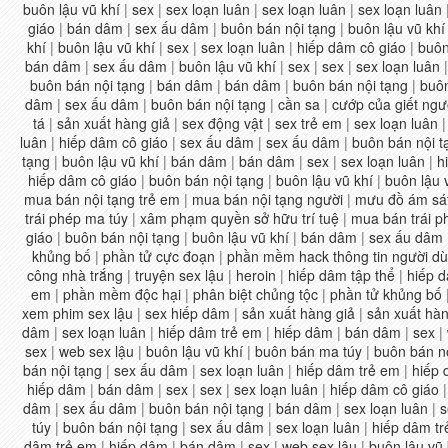
buôn lậu vũ khí
|
sex
|
sex loạn luân
|
sex loạn luân
|
sex loạn luân
giáo
|
bán dâm
|
sex ấu dâm
|
buôn bán nội tạng
|
buôn lậu vũ khí
khí
|
buôn lậu vũ khí
|
sex
|
sex loạn luân
|
hiếp dâm cô giáo
|
buôn
bán dâm
|
sex ấu dâm
|
buôn lậu vũ khí
|
sex
|
sex
|
sex loạn luân
buôn bán nội tạng
|
bán dâm
|
bán dâm
|
buôn bán nội tạng
|
buôn
dâm
|
sex ấu dâm
|
buôn bán nội tạng
|
cần sa
|
cướp của giết ngư
tá
|
sản xuất hàng giả
|
sex động vật
|
sex trẻ em
|
sex loạn luân
luân
|
hiếp dâm cô giáo
|
sex ấu dâm
|
sex ấu dâm
|
buôn bán nội t
tạng
|
buôn lậu vũ khí
|
bán dâm
|
bán dâm
|
sex
|
sex loạn luân
|
h
hiếp dâm cô giáo
|
buôn bán nội tạng
|
buôn lậu vũ khí
|
buôn lậu 
mua bán nội tạng trẻ em
|
mua bán nội tạng người
|
mưu đồ ám sá
trái phép ma túy
|
xâm phạm quyền sở hữu trí tuệ
|
mua bán trái p
giáo
|
buôn bán nội tạng
|
buôn lậu vũ khí
|
bán dâm
|
sex ấu dâm
khủng bố
|
phần tử cực đoạn
|
phần mềm hack thông tin người d
công nhà trắng
|
truyện sex lậu
|
heroin
|
hiếp dâm tập thể
|
hiếp d
em
|
phần mềm độc hại
|
phân biệt chủng tộc
|
phần tử khủng bố
xem phim sex lậu
|
sex hiếp dâm
|
sản xuất hàng giả
|
sản xuất hàn
dâm
|
sex loạn luân
|
hiếp dâm trẻ em
|
hiếp dâm
|
bán dâm
|
sex
|
sex
|
web sex lậu
|
buôn lậu vũ khí
|
buôn bán ma túy
|
buôn bán n
bán nội tạng
|
sex ấu dâm
|
sex loạn luân
|
hiếp dâm trẻ em
|
hiếp
hiếp dâm
|
bán dâm
|
sex
|
sex
|
sex loạn luân
|
hiếp dâm cô giáo
dâm
|
sex ấu dâm
|
buôn bán nội tạng
|
bán dâm
|
sex loạn luân
|
s
túy
|
buôn bán nội tạng
|
sex ấu dâm
|
sex loạn luân
|
hiếp dâm t
dâm trẻ em
|
hiếp dâm
|
bán dâm
|
sex
|
web sex lậu
|
buôn lậu vũ 