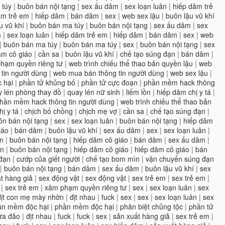
 túy
|
buôn bán nội tạng
|
sex ấu dâm
|
sex loạn luân
|
hiếp dâm trẻ
âm trẻ em
|
hiếp dâm
|
bán dâm
|
sex
|
web sex lậu
|
buôn lậu vũ khí
u vũ khí
|
buôn bán ma túy
|
buôn bán nội tạng
|
sex ấu dâm
|
sex
m
|
sex loạn luân
|
hiếp dâm trẻ em
|
hiếp dâm
|
bán dâm
|
sex
|
web
|
buôn bán ma túy
|
buôn bán ma túy
|
sex
|
buôn bán nội tạng
|
sex
âm cô giáo
|
cần sa
|
buôn lậu vũ khí
|
chế tạo súng đạn
|
bán dâm
|
hạm quyền riêng tư
|
web trình chiếu thể thao bản quyền lậu
|
web
tin người dùng
|
web mua bán thông tin người dùng
|
web sex lậu
|
 hại
|
phần tử khủng bố
|
phần tử cực đoạn
|
phần mềm hack thông
 lén phòng thay đồ
|
quay lén nữ sinh
|
liếm lồn
|
hiếp dâm chị y tá
|
hần mềm hack thông tin người dùng
|
web trình chiếu thể thao bản
ị y tá
|
chịch bố chồng
|
chịch mẹ vợ
|
cần sa
|
chế tạo súng đạn
|
ôn bán nội tạng
|
sex
|
sex loạn luân
|
buôn bán nội tạng
|
hiếp dâm
iáo
|
bán dâm
|
buôn lậu vũ khí
|
sex ấu dâm
|
sex
|
sex loạn luân
|
ân
|
buôn bán nội tạng
|
hiếp dâm cô giáo
|
bán dâm
|
sex ấu dâm
|
ân
|
buôn bán nội tạng
|
hiếp dâm cô giáo
|
hiếp dâm cô giáo
|
bán
 đạn
|
cướp của giết người
|
chế tạo bom mìn
|
vận chuyển súng đạn
|
buôn bán nội tạng
|
bán dâm
|
sex ấu dâm
|
buôn lậu vũ khí
|
sex
t hàng giả
|
sex động vật
|
sex động vật
|
sex trẻ em
|
sex trẻ em
|
|
sex trẻ em
|
xâm phạm quyền riêng tư
|
sex
|
sex loạn luân
|
sex
địt con mẹ mày nhờn
|
địt nhau
|
fuck
|
sex
|
sex
|
sex loạn luân
|
sex
ần mềm độc hại
|
phần mềm độc hại
|
phân biệt chủng tộc
|
phần tử
lừa đảo
|
địt nhau
|
fuck
|
fuck
|
sex
|
sản xuất hàng giả
|
sex trẻ em
|