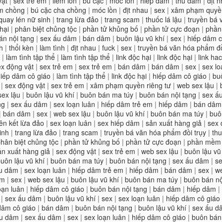
vật
|
sex trẻ em
|
liếm lồn
|
bú cặc
|
móc lồn
|
hiếp dâm
|
thủ dâm
|
địt 
m chồng
|
bú cặc cha chồng
|
móc lồn
|
địt nhau
|
sex
|
xâm phạm quyền
quay lén nữ sinh
|
trang lừa đảo
|
trang scam
|
thuốc lá lậu
|
truyền bá 
hại
|
phân biệt chủng tộc
|
phần tử khủng bố
|
phần tử cực đoạn
|
phần
án nội tạng
|
sex ấu dâm
|
bán dâm
|
buôn lậu vũ khí
|
sex
|
hiếp dâm c
h
|
thổi kèn
|
làm tình
|
địt nhau
|
fuck
|
sex
|
truyền bá văn hóa phẩm đồ
|
làm tình tập thể
|
làm tình tập thể
|
link độc hại
|
link độc hại
|
link ha
ex động vật
|
sex trẻ em
|
sex trẻ em
|
bán dâm
|
bán dâm
|
sex
|
sex lo
iếp dâm cô giáo
|
làm tình tập thể
|
link độc hại
|
hiếp dâm cô giáo
|
bu
|
sex động vật
|
sex trẻ em
|
xâm phạm quyền riêng tư
|
web sex lậu
|
sex lậu
|
buôn lậu vũ khí
|
buôn bán ma túy
|
buôn bán nội tạng
|
sex ấ
ng
|
sex ấu dâm
|
sex loạn luân
|
hiếp dâm trẻ em
|
hiếp dâm
|
bán dâm
|
bán dâm
|
sex
|
web sex lậu
|
buôn lậu vũ khí
|
buôn bán ma túy
|
buô
iên kết lừa đảo
|
sex loạn luân
|
sex hiếp dâm
|
sản xuất hàng giả
|
sex 
inh
|
trang lừa đảo
|
trang scam
|
truyền bá văn hóa phẩm đồi trụy
|
thu
hân biệt chủng tộc
|
phần tử khủng bố
|
phần tử cực đoạn
|
phần mềm h
ản xuất hàng giả
|
sex động vật
|
sex trẻ em
|
web sex lậu
|
buôn lậu vũ
uôn lậu vũ khí
|
buôn bán ma túy
|
buôn bán nội tạng
|
sex ấu dâm
|
se
u dâm
|
sex loạn luân
|
hiếp dâm trẻ em
|
hiếp dâm
|
bán dâm
|
sex
|
we
âm
|
sex
|
web sex lậu
|
buôn lậu vũ khí
|
buôn bán ma túy
|
buôn bán nộ
oạn luân
|
hiếp dâm cô giáo
|
buôn bán nội tạng
|
bán dâm
|
hiếp dâm
|
|
sex ấu dâm
|
buôn lậu vũ khí
|
sex
|
sex loạn luân
|
hiếp dâm cô giáo
dâm cô giáo
|
bán dâm
|
buôn bán nội tạng
|
buôn lậu vũ khí
|
sex ấu d
ấu dâm
|
sex ấu dâm
|
sex
|
sex loạn luân
|
hiếp dâm cô giáo
|
buôn bán 