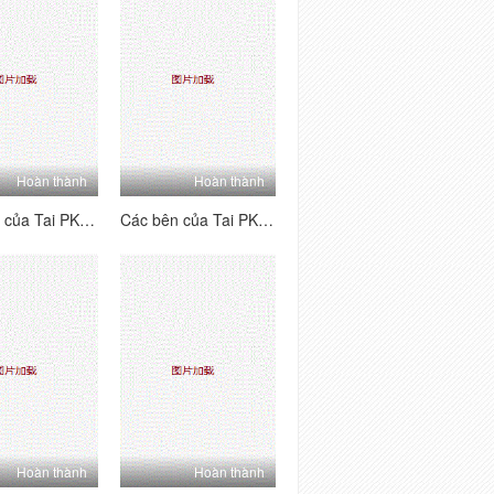
Hoàn thành
Hoàn thành
Các bên của Tai PK House's Tai's Sides [2] Vui vẻ và hai mặt ~ Kiểm tra trang web để xem mỗi người chơi B-Showers của B-Players ~ Lolita hét lên, đam mê và hung dữ!
Các bên của Tai PK House's Tai's Sides [1] Vui vẻ và hai mặt ~ Kiểm tra trang nơi bạn có thể thấy từng người chơi chữ B của người chơi la hét, đam mê và hung dữ!
Hoàn thành
Hoàn thành