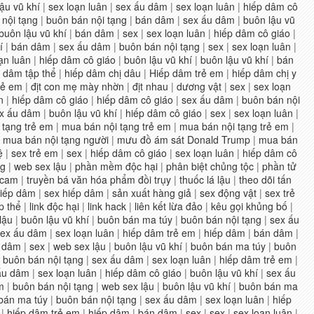
ậu vũ khí
|
sex loạn luân
|
sex ấu dâm
|
sex loạn luân
|
hiếp dâm cô
nội tạng
|
buôn bán nội tạng
|
bán dâm
|
sex ấu dâm
|
buôn lậu vũ
buôn lậu vũ khí
|
bán dâm
|
sex
|
sex loạn luân
|
hiếp dâm cô giáo
|
í
|
bán dâm
|
sex ấu dâm
|
buôn bán nội tạng
|
sex
|
sex loạn luân
|
ạn luân
|
hiếp dâm cô giáo
|
buôn lậu vũ khí
|
buôn lậu vũ khí
|
bán
 dâm tập thể
|
hiếp dâm chị dâu
|
Hiếp dâm trẻ em
|
hiếp dâm chị y
rẻ em
|
địt con mẹ mày nhờn
|
địt nhau
|
dương vật
|
sex
|
sex loạn
n
|
hiếp dâm cô giáo
|
hiếp dâm cô giáo
|
sex ấu dâm
|
buôn bán nội
x ấu dâm
|
buôn lậu vũ khí
|
hiếp dâm cô giáo
|
sex
|
sex loạn luân
|
 tạng trẻ em
|
mua bán nội tạng trẻ em
|
mua bán nội tạng trẻ em
|
|
mua bán nội tạng người
|
mưu đồ ám sát Donald Trump
|
mua bán
ệ
|
sex trẻ em
|
sex
|
hiếp dâm cô giáo
|
sex loạn luân
|
hiếp dâm cô
ng
|
web sex lậu
|
phần mềm độc hại
|
phân biệt chủng tộc
|
phần tử
scam
|
truyền bá văn hóa phẩm đồi trụy
|
thuốc lá lậu
|
theo dõi tấn
hiếp dâm
|
sex hiếp dâm
|
sản xuất hàng giả
|
sex động vật
|
sex trẻ
p thể
|
link độc hại
|
link hack
|
liên kết lừa đảo
|
kêu gọi khủng bố
|
lậu
|
buôn lậu vũ khí
|
buôn bán ma túy
|
buôn bán nội tạng
|
sex ấu
sex ấu dâm
|
sex loạn luân
|
hiếp dâm trẻ em
|
hiếp dâm
|
bán dâm
|
 dâm
|
sex
|
web sex lậu
|
buôn lậu vũ khí
|
buôn bán ma túy
|
buôn
|
buôn bán nội tạng
|
sex ấu dâm
|
sex loạn luân
|
hiếp dâm trẻ em
|
ấu dâm
|
sex loạn luân
|
hiếp dâm cô giáo
|
buôn lậu vũ khí
|
sex ấu
m
|
buôn bán nội tạng
|
web sex lậu
|
buôn lậu vũ khí
|
buôn bán ma
bán ma túy
|
buôn bán nội tạng
|
sex ấu dâm
|
sex loạn luân
|
hiếp
|
hiếp dâm trẻ em
|
hiếp dâm
|
bán dâm
|
sex
|
sex
|
sex loạn luân
|