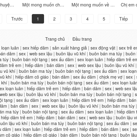
Toàn bộ câu chuyện về sự hồi hộp hài hước của một người bạn 3p [1] ấm lòng, thở dài, đĩ và đĩ
Một mong muốn cho mong muốn [Phần 2] phụ nữ trưởng thành không phải là một con người nói chung, và rất tinh tế và thực hiện các kỹ thuật tình dục.
Một mong muốn về tình dục [Phần 1] Phụ nữ trưởng thành không phải là một con người nói chung, và cực kỳ lành nghề trong việc thực hiện kỹ thuật tình dục
Trước
1
2
3
4
5
Tiếp
Trang chủ
Đầu trang
 loạn luân
|
sex hiếp dâm
|
sản xuất hàng giả
|
sex động vật
|
sex trẻ 
bán dâm
|
sex
|
web sex lậu
|
buôn lậu vũ khí
|
buôn bán ma túy
|
buôn 
 túy
|
buôn bán nội tạng
|
sex ấu dâm
|
sex loạn luân
|
hiếp dâm trẻ e
 dâm trẻ em
|
hiếp dâm
|
bán dâm
|
sex
|
web sex lậu
|
buôn lậu vũ khí
u vũ khí
|
buôn bán ma túy
|
buôn bán nội tạng
|
sex ấu dâm
|
sex loạn
vũ khí
|
hiếp dâm cô giáo
|
bán dâm
|
sex ấu dâm
|
chịck mẹ vợ
|
sex
|
 khí
|
buôn bán ma túy
|
buôn bán nội tạng
|
sex ấu dâm
|
sex loạn luâ
ex loạn luân
|
hiếp dâm trẻ em
|
hiếp dâm
|
bán dâm
|
sex
|
web sex lậ
web sex lậu
|
buôn lậu vũ khí
|
buôn bán ma túy
|
buôn bán nội tạng
|
ội tạng
|
sex ấu dâm
|
sex loạn luân
|
hiếp dâm trẻ em
|
hiếp dâm
|
bán
 dâm
|
bán dâm
|
sex
|
web sex lậu
|
buôn lậu vũ khí
|
buôn bán ma túy
án ma túy
|
buôn bán nội tạng
|
sex ấu dâm
|
sex loạn luân
|
hiếp dâm 
|
hiếp dâm trẻ em
|
hiếp dâm
|
bán dâm
|
sex
|
web sex lậu
|
buôn lậu v
uôn lậu vũ khí
|
buôn bán ma túy
|
buôn bán nội tạng
|
sex ấu dâm
|
se
u dâm
|
sex loạn luân
|
hiếp dâm trẻ em
|
hiếp dâm
|
bán dâm
|
sex
|
se
âm cô giáo
|
hiếp dâm cô giáo
|
bán dâm
|
buôn bán nội tạng
|
buôn lậu