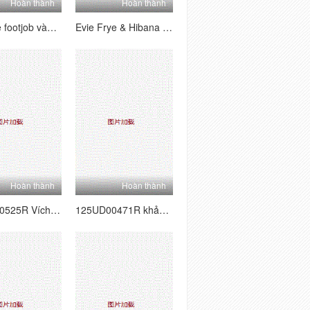
Hoàn thành
Hoàn thành
Evie frye footjob vào miệng Hibana
Evie Frye & Hibana Double Footjob
Hoàn thành
Hoàn thành
125UD00525R Vích loạn 7 người cha và mẹ kế ma quỷ
125UD00471R khảm kỹ thuật số Slut 8 tốt nhất