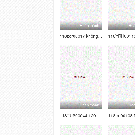
Hoàn thành
Hoà
118zer00017 không nhiều hơn nghiệp dư, ít hơn nữ diễn viên 17 Ariki Carrera
Hoàn thành
Hoà
118TUS00044 120% Huyền thoại thông minh mềm thật Vol.44