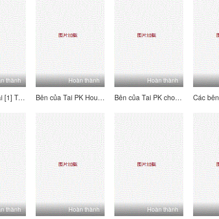
n thành
Hoàn thành
Hoàn thành
Em gái của Tai [1] Tôi nghĩ về người mẫu này - Tôi mong chờ nó, đó là một món đồ hoàn hảo, quan hệ tình dục qua đường hậu môn, đánh hơi và phát ra các từ!
Bên của Tai PK House's Tai's Sides [4] Vui vẻ và hai mặt ~ Kiểm tra trang nơi bạn có thể thấy mỗi người chơi B của người chơi b ~ Lolita hét lên, đam mê và hung dữ!
Bên của Tai PK cho các bên của Tai [3] hai bên - hãy xem trang với hướng dẫn của mỗi cô gái - Lolita hét lên, đam mê và hung dữ!
n thành
Hoàn thành
Hoàn thành