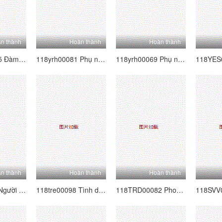
n thành
Hoàn thành
Hoàn thành
118YRH00115 Đàm phán hoàn toàn nghiêm trọng!Nhằm mục đích cho cô gái poster nghiệp dư siêu dễ thương được đồn đại!Vol.33
118yrh00081 Phụ nữ làm việc Hunting Vol.19
118yrh00069 Phụ nữ làm việc Săn bắn Vol.16
n thành
Hoàn thành
Hoàn thành
118tre00108 Người phụ nữ đã kết hôn chọn nhà Creampie Vol.03 tốt nhất
118tre00098 Tình dục bất tận 8 giờ 01 8 Cô gái xinh đẹp VS Actors 404 giới hạn quan hệ tình dục liên tục 480 phút
118TRD00082 Phong cách Tokyo 82